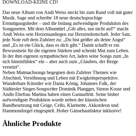
DOWNLOAD-KEINE CD!
Das neue Album von Andi Weiss steckt bis zum Rand voll mit guter
Musik. Sage und schreibe 18 neue deutschsprachige
Ermutigungslieder – und die bislang aufwendigste Produktion des
Songpoeten. Mit dem Albumtitel „Gib alles, nur nicht auf!“ macht
Andi Weiss sein Herzensanliegen zur Herzensbotschaft. Jeder Satz,
jede Note ruft dem Zuhörer zu: „Du bist größer als deine Angst“
und „Es ist ein Glück, dass es dich gibt.“ Damit schafft er ein
Bewusstsein für die eigenen Stärken und schenkt Mut zum Leben.
In der ihm eigenen sympathischen Art, laden seine Songs zum „In
sich hineinfühlen“ ein – aber auch zum „Glauben, der Berge
versetzt“.
Neben Mutmachsongs begegnen dem Zuhörer Themen wie
Abschied, Versöhnung und Leben mit Ewigkeitsperspektive.
Wunderbare Künstler wie Dania König, Johannes Falk, der
Südtiroler Singer-Songwriter Dominik Plangger, Simon Kosse und
Andis Ehefrau Martina haben einen Gastauftritt. Seine bisher
aufwendigste Produktion wurde neben der klassischen
Bandbesetzung mit Geige, Cello, Klarinette, Akkordeon und
Hammondorgel eingespielt. Hoher Gänsehautfaktor inklusive!
Ähnliche Produkte