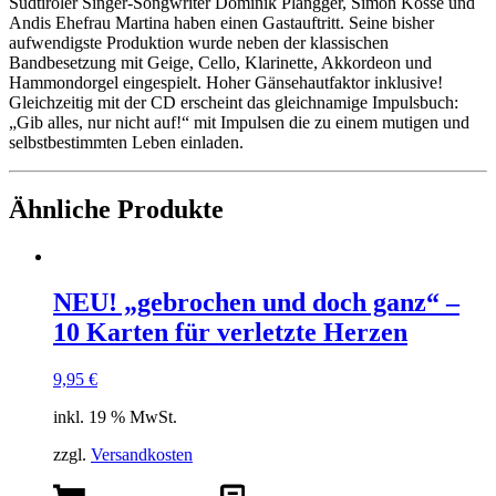
Südtiroler Singer-Songwriter Dominik Plangger, Simon Kosse und
Andis Ehefrau Martina haben einen Gastauftritt. Seine bisher
aufwendigste Produktion wurde neben der klassischen
Bandbesetzung mit Geige, Cello, Klarinette, Akkordeon und
Hammondorgel eingespielt. Hoher Gänsehautfaktor inklusive!
Gleichzeitig mit der CD erscheint das gleichnamige Impulsbuch:
„Gib alles, nur nicht auf!“ mit Impulsen die zu einem mutigen und
selbstbestimmten Leben einladen.
Ähnliche Produkte
NEU! „gebrochen und doch ganz“ –
10 Karten für verletzte Herzen
9,95
€
inkl. 19 % MwSt.
zzgl.
Versandkosten