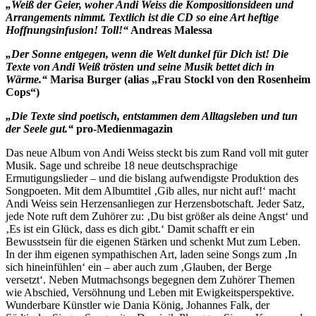
„Weiß der Geier, woher Andi Weiss die Kompositionsideen und
Arrangements nimmt. Textlich ist die CD so eine Art heftige
Hoffnungsinfusion! Toll!“
Andreas Malessa
„Der Sonne entgegen, wenn die Welt dunkel für Dich ist! Die
Texte von Andi Weiß trösten und seine Musik bettet dich in
Wärme.“
Marisa Burger (alias „Frau Stockl von den Rosenheim
Cops“)
„Die Texte sind poetisch, entstammen dem Alltagsleben und tun
der Seele gut.“
pro-Medienmagazin
Das neue Album von Andi Weiss steckt bis zum Rand voll mit guter
Musik. Sage und schreibe 18 neue deutschsprachige
Ermutigungslieder – und die bislang aufwendigste Produktion des
Songpoeten. Mit dem Albumtitel ‚Gib alles, nur nicht auf!‘ macht
Andi Weiss sein Herzensanliegen zur Herzensbotschaft. Jeder Satz,
jede Note ruft dem Zuhörer zu: ‚Du bist größer als deine Angst‘ und
‚Es ist ein Glück, dass es dich gibt.‘ Damit schafft er ein
Bewusstsein für die eigenen Stärken und schenkt Mut zum Leben.
In der ihm eigenen sympathischen Art, laden seine Songs zum ‚In
sich hineinfühlen‘ ein – aber auch zum ‚Glauben, der Berge
versetzt‘. Neben Mutmachsongs begegnen dem Zuhörer Themen
wie Abschied, Versöhnung und Leben mit Ewigkeitsperspektive.
Wunderbare Künstler wie Dania König, Johannes Falk, der