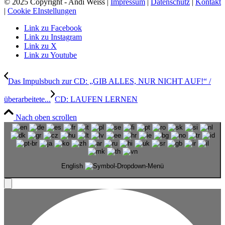
© 2025 Copyright - Andi Weiss |
Impressum
|
Datenschutz
|
Kontakt
|
Cookie EInstellungen
Link zu Facebook
Link zu Instagram
Link zu X
Link zu Youtube
Das Impulsbuch zur CD: „GIB ALLES, NUR NICHT AUF!“ /
überarbeitete...
CD: LAUFEN LERNEN
Nach oben scrollen
English