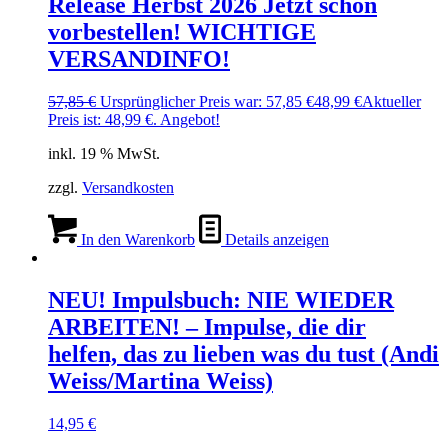
Release Herbst 2026 Jetzt schon
vorbestellen! WICHTIGE
VERSANDINFO!
57,85
€
Ursprünglicher Preis war: 57,85 €
48,99
€
Aktueller
Preis ist: 48,99 €.
Angebot!
inkl. 19 % MwSt.
zzgl.
Versandkosten
In den Warenkorb
Details anzeigen
NEU! Impulsbuch: NIE WIEDER
ARBEITEN! – Impulse, die dir
helfen, das zu lieben was du tust (Andi
Weiss/Martina Weiss)
14,95
€